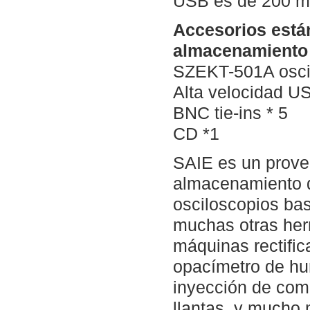
USB es de 200 m
Accesorios está
almacenamiento 
SZEKT-501A oscil
Alta velocidad US
BNC tie-ins * 5
CD *1
SAIE es un prove
almacenamiento d
osciloscopios ba
muchas otras her
máquinas rectifica
opacímetro de hu
inyección de com
llantas, y mucho