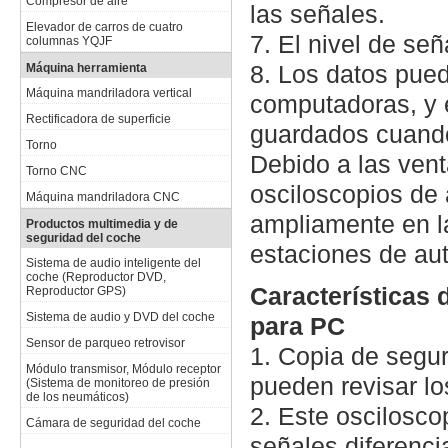
Compresor de aire
las señales.
Elevador de carros de cuatro
7. El nivel de señ
columnas YQJF
8. Los datos pued
Máquina herramienta
Máquina mandriladora vertical
computadoras, y 
Rectificadora de superficie
guardados cuando
Torno
Debido a las ven
Torno CNC
osciloscopios de 
Máquina mandriladora CNC
ampliamente en l
Productos multimedia y de
seguridad del coche
estaciones de aut
Sistema de audio inteligente del
coche (Reproductor DVD,
Características 
Reproductor GPS)
Sistema de audio y DVD del coche
para PC
Sensor de parqueo retrovisor
1. Copia de segur
Módulo transmisor, Módulo receptor
pueden revisar lo
(Sistema de monitoreo de presión
de los neumáticos)
2. Este oscilosc
Cámara de seguridad del coche
señales diferenci