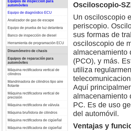
Equipos de inspección para
Osciloscopio-S
automóviles
Equipo de diagnóstico ECU
Un osciloscopio 
Analizador de gas de escape
periscopio. Oscil
Equipo de prueba de luz delantera
sus formas de tra
Banco de inspección de diesel
osciloscopio de m
Herramienta de programación ECU
almacenamiento d
Dinamómetro de chasis
Equipos de reparación para
(PCO), y más. Est
automóviles
utiliza regularmen
Máquina rectificadora vertical de
cilindros
telecomunicacione
Mandrinadora de cilindros tipo aire
Aquí principalme
flotante
Máquina rectificadora vertical de
almacenamiento d
precisión
PC. Es de uso gen
Máquina rectificadora de válvula
del automóvil.
Máquina bruñidora de cilindros
Máquina rectificadora de cigüeñal
Ventajas y func
Máquina rectificadora de cigüeñal