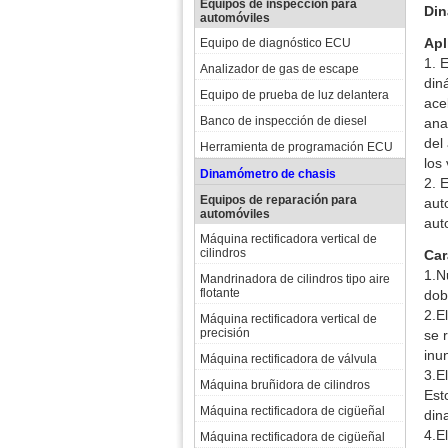
Equipos de inspección para
Din
automóviles
Apl
Equipo de diagnóstico ECU
1. 
Analizador de gas de escape
din
Equipo de prueba de luz delantera
ace
Banco de inspección de diesel
ana
del
Herramienta de programación ECU
los
Dinamómetro de chasis
2. 
Equipos de reparación para
aut
automóviles
aut
Máquina rectificadora vertical de
cilindros
Car
1.N
Mandrinadora de cilindros tipo aire
flotante
dob
2.E
Máquina rectificadora vertical de
precisión
se 
inu
Máquina rectificadora de válvula
3.E
Máquina bruñidora de cilindros
Est
Máquina rectificadora de cigüeñal
din
4.E
Máquina rectificadora de cigüeñal