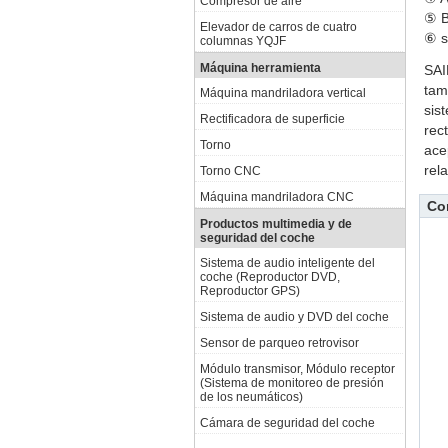
Compresor de aire
⑤ B
Elevador de carros de cuatro
⑥ s
columnas YQJF
Máquina herramienta
SAI
tam
Máquina mandriladora vertical
sis
Rectificadora de superficie
rec
Torno
ace
rel
Torno CNC
Máquina mandriladora CNC
Co
Productos multimedia y de
seguridad del coche
Sistema de audio inteligente del
coche (Reproductor DVD,
Reproductor GPS)
Sistema de audio y DVD del coche
Sensor de parqueo retrovisor
Módulo transmisor, Módulo receptor
(Sistema de monitoreo de presión
de los neumáticos)
Cámara de seguridad del coche