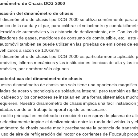
amómetro de Chasis DCG-2000
icación del dinamómetro de chasis
El dinamómetro de chasis tipo DCG-2000 se utiliza comúnmente para an
ámico de la rueda y el par, para calibrar el velocímetro y cuentakilóme
leración de automóviles y la distancia de deslizamiento, etc. Con los di
lizadores de gases, medidores de consumo de combustible, etc., este 
 automóvil también se puede utilizar en las pruebas de emisiones de 
 vehículos a razón de 100km/hr.
El dinamómetro de chasis tipo DCG-2000 es particularmente aplicable pa
omóviles, talleres mecánicos y las instituciones técnicas de alta y las i
omóviles, por nombrar sólo algunos.
acterísticas del dinamómetro de chasis
uestro dinamómetro de chasis son solo tiene una apariencia magnifica
ladas de acero y tecnología de soldadura integral, pero también es fia
l cableado y los conectores se instalan en una forma sistemática mu
requieren. Nuestro dinamómetro de chasis implica una fácil instalación
ndadas donde un trabajo temporal rápido es necesario.
l rodillo principal es moleteado o recubierto con spray de plasma de alt
o efectivamente impide el deslizamiento entre la rueda del vehículo y el 
amómetro de chasis puede medir precisamente la potencia de transmis
l uso de aire de refrigeración del motor de corrientes de Foucault prop