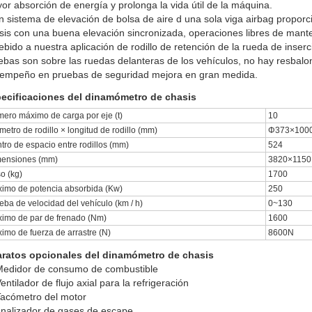
or absorción de energía y prolonga la vida útil de la máquina.
n sistema de elevación de bolsa de aire d una sola viga airbag propo
sis con una buena elevación sincronizada, operaciones libres de mante
ebido a nuestra aplicación de rodillo de retención de la rueda de inser
ebas son sobre las ruedas delanteras de los vehículos, no hay resbalone
empeño en pruebas de seguridad mejora en gran medida.
ecificaciones del dinamómetro de chasis
ero máximo de carga por eje (t)
10
metro de rodillo × longitud de rodillo (mm)
Φ373×100
tro de espacio entre rodillos (mm)
524
ensiones (mm)
3820×1150
o (kg)
1700
imo de potencia absorbida (Kw)
250
eba de velocidad del vehículo (km / h)
0~130
imo de par de frenado (Nm)
1600
imo de fuerza de arrastre (N)
8600N
ratos opcionales del dinamómetro de chasis
edidor de consumo de combustible
entilador de flujo axial para la refrigeración
acómetro del motor
nalizador de gases de escape