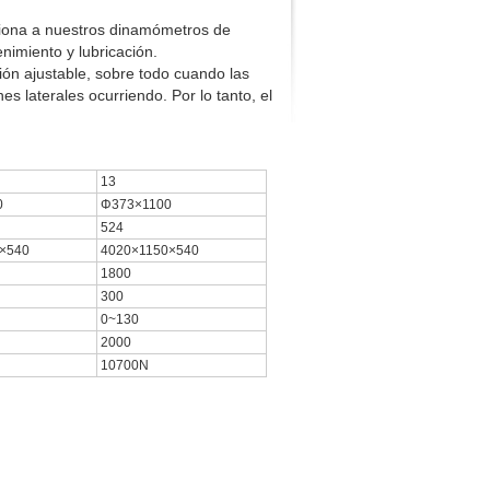
rciona a nuestros dinamómetros de
nimiento y lubricación.
ción ajustable, sobre todo cuando las
s laterales ocurriendo. Por lo tanto, el
13
0
Φ373×1100
524
×540
4020×1150×540
1800
300
0~130
2000
10700N