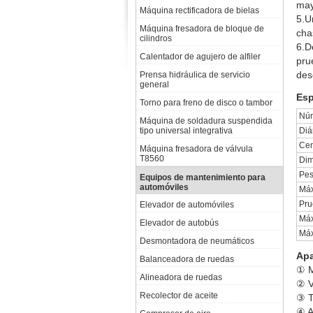
may
Máquina rectificadora de bielas
5.U
Máquina fresadora de bloque de
cha
cilindros
6.D
Calentador de agujero de alfiler
pru
des
Prensa hidráulica de servicio
general
Esp
Torno para freno de disco o tambor
Núm
Máquina de soldadura suspendida
tipo universal integrativa
Diá
Cen
Máquina fresadora de válvula
T8560
Dim
Pes
Equipos de mantenimiento para
automóviles
Máx
Pru
Elevador de automóviles
Máx
Elevador de autobús
Máx
Desmontadora de neumáticos
Apa
Balanceadora de ruedas
① M
Alineadora de ruedas
② V
Recolector de aceite
③ T
④ A