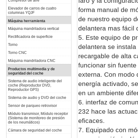
faro y la configuraci
Compresor de aire
Elevador de carros de cuatro
forma manual de mó
columnas YQJF
de nuestro equipo d
Máquina herramienta
delantera mas fácil 
Máquina mandriladora vertical
5. Este equipo de p
Rectificadora de superficie
Torno
delantera se instala
Torno CNC
recargable de alta 
Máquina mandriladora CNC
funcionar sin fuente
Productos multimedia y de
externa. Con modo 
seguridad del coche
Sistema de audio inteligente del
energía activado, s
coche (Reproductor DVD,
Reproductor GPS)
en un ambiente dife
Sistema de audio y DVD del coche
6. interfaz de comu
Sensor de parqueo retrovisor
232 hace las actua
Módulo transmisor, Módulo receptor
(Sistema de monitoreo de presión
eficaces.
de los neumáticos)
7. Equipado con mó
Cámara de seguridad del coche