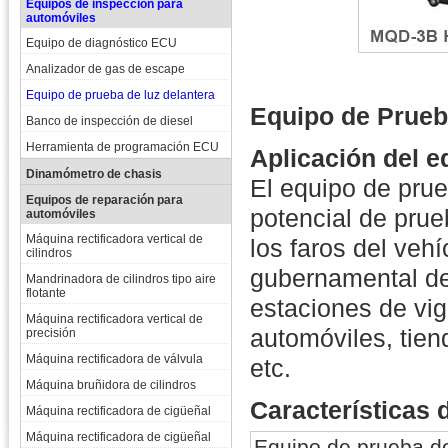
Equipos de inspección para
automóviles
Equipo de diagnóstico ECU
Analizador de gas de escape
Equipo de prueba de luz delantera
Equipo de Prueb
Banco de inspección de diesel
Herramienta de programación ECU
Aplicación del e
Dinamómetro de chasis
El equipo de pru
Equipos de reparación para
potencial de prue
automóviles
Máquina rectificadora vertical de
los faros del veh
cilindros
gubernamental de
Mandrinadora de cilindros tipo aire
flotante
estaciones de vig
Máquina rectificadora vertical de
automóviles, tie
precisión
Máquina rectificadora de válvula
etc.
Máquina bruñidora de cilindros
Características 
Máquina rectificadora de cigüeñal
Máquina rectificadora de cigüeñal
Equipo de prueba de