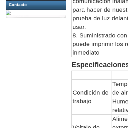
comunicación inalám
Contacto
para hacer de nuest
prueba de luz delant
usar.
8. Suministrado con
puede imprimir los 
inmediato
Especificaciones
Tempe
Condición de
de ai
trabajo
Hume
relati
Alime
Voltaje de
exter