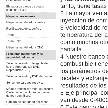
Compresor de aire
tanto, tiene tasas
Elevador de carros de cuatro
columnas YQJF
2 La mayor venta
Máquina herramienta
inyección de comb
Máquina mandriladora vertical
3 Velocidad de ro
Rectificadora de superficie
temperatura del ac
Torno
como muchos otro
Torno CNC
Máquina mandriladora CNC
pantalla.
Productos multimedia y de
4 Nuestro banco 
seguridad del coche
combustible tien
Sistema de audio inteligente del
coche (Reproductor DVD,
los parámetros d
Reproductor GPS)
Sistema de audio y DVD del coche
locales y extranj
Sensor de parqueo retrovisor
resultados de los
Módulo transmisor, Módulo receptor
5 Eje principal co
(Sistema de monitoreo de presión
de los neumáticos)
van desde 0-400
Cámara de seguridad del coche
6 Este banco de 