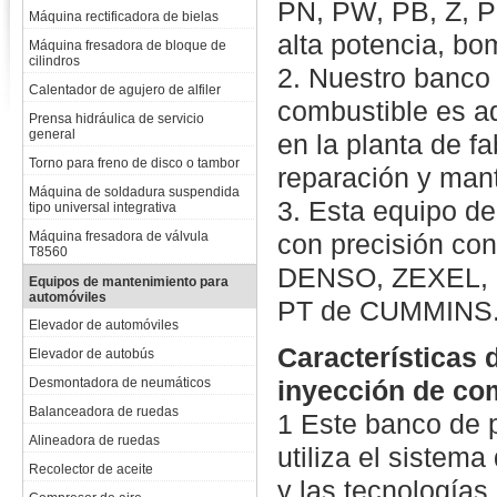
PN, PW, PB, Z, P
Máquina rectificadora de bielas
alta potencia, bo
Máquina fresadora de bloque de
cilindros
2. Nuestro banco
Calentador de agujero de alfiler
combustible es a
Prensa hidráulica de servicio
general
en la planta de fa
Torno para freno de disco o tambor
reparación y mant
Máquina de soldadura suspendida
3. Esta equipo d
tipo universal integrativa
Máquina fresadora de válvula
con precisión co
T8560
DENSO, ZEXEL, D
Equipos de mantenimiento para
automóviles
PT de CUMMINS
Elevador de automóviles
Características
Elevador de autobús
Desmontadora de neumáticos
inyección de co
Balanceadora de ruedas
1 Este banco de 
Alineadora de ruedas
utiliza el sistem
Recolector de aceite
y las tecnologías