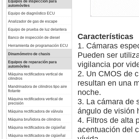
Equipos de inspección para
automóviles
Equipo de diagnóstico ECU
Analizador de gas de escape
Equipo de prueba de luz delantera
Características
Banco de inspección de diesel
1. Cámaras especi
Herramienta de programación ECU
Pueden ser utiliz
Dinamómetro de chasis
Equipos de reparación para
vigilancia por vi
automóviles
2. Un CMOS de col
Máquina rectificadora vertical de
cilindros
resultan en una m
Mandrinadora de cilindros tipo aire
noche.
flotante
Máquina rectificadora vertical de
3. La cámara de 
precisión
ángulo de visión 
Máquina rectificadora de válvula
4. Filtros de alt
Máquina bruñidora de cilindros
acentuación del c
Máquina rectificadora de cigüeñal
Máquina rectificadora de cigüeñal
vívida.