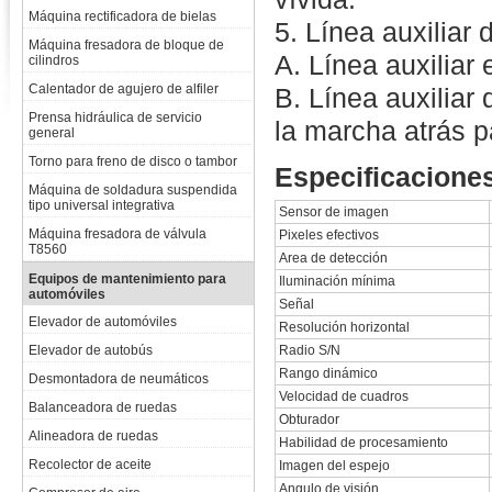
Máquina rectificadora de bielas
5. Línea auxiliar
Máquina fresadora de bloque de
A. Línea auxiliar
cilindros
Calentador de agujero de alfiler
B. Línea auxiliar
Prensa hidráulica de servicio
la marcha atrás p
general
Torno para freno de disco o tambor
Especificacione
Máquina de soldadura suspendida
tipo universal integrativa
Sensor de imagen
Máquina fresadora de válvula
Pixeles efectivos
T8560
Area de detección
Equipos de mantenimiento para
Iluminación mínima
automóviles
Señal
Elevador de automóviles
Resolución horizontal
Elevador de autobús
Radio S/N
Rango dinámico
Desmontadora de neumáticos
Velocidad de cuadros
Balanceadora de ruedas
Obturador
Alineadora de ruedas
Habilidad de procesamiento
Recolector de aceite
Imagen del espejo
Angulo de visión