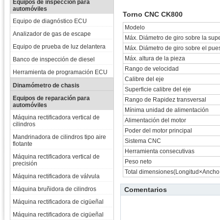
Equipos de inspección para
automóviles
Torno CNC CK800
Equipo de diagnóstico ECU
Modelo
Analizador de gas de escape
Máx. Diámetro de giro sobre la supe
Equipo de prueba de luz delantera
Máx. Diámetro de giro sobre el pue
Máx. altura de la pieza
Banco de inspección de diesel
Rango de velocidad
Herramienta de programación ECU
Calibre del eje
Dinamómetro de chasis
Superficie calibre del eje
Equipos de reparación para
Rango de Rapidez transversal
automóviles
Mínima unidad de alimentación
Máquina rectificadora vertical de
Alimentación del motor
cilindros
Poder del motor principal
Mandrinadora de cilindros tipo aire
Sistema CNC
flotante
Herramienta consecutivas
Máquina rectificadora vertical de
Peso neto
precisión
Total dimensiones(Longitud×Ancho
Máquina rectificadora de válvula
Máquina bruñidora de cilindros
Comentarios
Máquina rectificadora de cigüeñal
Máquina rectificadora de cigüeñal