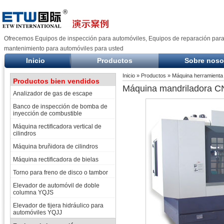
Ofrecemos Equipos de inspección para automóviles, Equipos de reparación para
mantenimiento para automóviles para usted
Inicio
Productos
Sobre noso
Inicio
»
Productos
»
Máquina herramienta
Productos bien vendidos
Máquina mandriladora 
Analizador de gas de escape
Banco de inspección de bomba de
inyección de combustible
Máquina rectificadora vertical de
cilindros
Máquina bruñidora de cilindros
Máquina rectificadora de bielas
Torno para freno de disco o tambor
Elevador de automóvil de doble
columna YQJS
Elevador de tijera hidráulico para
automóviles YQJJ