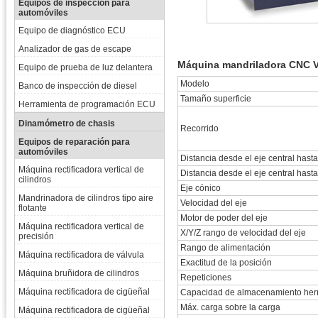
Equipos de inspección para
automóviles
Equipo de diagnóstico ECU
Analizador de gas de escape
Máquina mandriladora CNC
Equipo de prueba de luz delantera
Modelo
Banco de inspección de diesel
Tamaño superficie
Herramienta de programación ECU
Dinamómetro de chasis
Recorrido
Equipos de reparación para
automóviles
Distancia desde el eje central hasta
Máquina rectificadora vertical de
Distancia desde el eje central hasta
cilindros
Eje cónico
Mandrinadora de cilindros tipo aire
Velocidad del eje
flotante
Motor de poder del eje
Máquina rectificadora vertical de
X/Y/Z rango de velocidad del eje
precisión
Rango de alimentación
Máquina rectificadora de válvula
Exactitud de la posición
Máquina bruñidora de cilindros
Repeticiones
Máquina rectificadora de cigüeñal
Capacidad de almacenamiento her
Máx. carga sobre la carga
Máquina rectificadora de cigüeñal